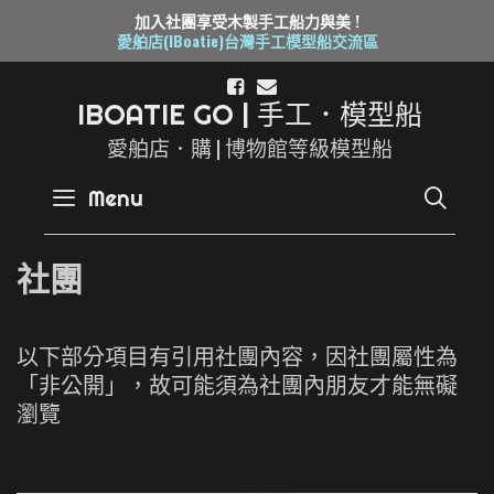
加入社團享受木製手工船力與美 !
愛舶店(IBoatie)台灣手工模型船交流區
Skip
to
I
B
O
A
T
I
E
G
O
|
手
工
．
模
型
船
content
愛舶店．購 | 博物館等級模型船
SE
Menu
社團
以下部分項目有引用社團內容，因社團屬性為
「非公開」，故可能須為社團內朋友才能無礙
瀏覽