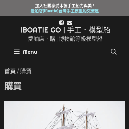
加入社團享受木製手工船力與美 !
愛舶店(IBoatie)台灣手工模型船交流區
Skip
to
I
B
O
A
T
I
E
G
O
|
手
工
．
模
型
船
content
愛舶店．購 | 博物館等級模型船
SE
Menu
首頁
/ 購買
購買