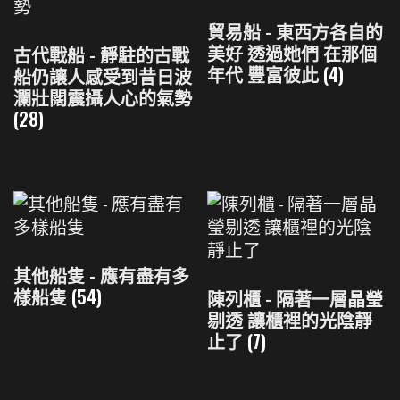
貿易船 - 東西方各自的
美好 透過她們 在那個
古代戰船 - 靜駐的古戰
年代 豐富彼此
(4)
船仍讓人感受到昔日波
瀾壯闊震攝人心的氣勢
(28)
其他船隻 - 應有盡有多
樣船隻
(54)
陳列櫃 - 隔著一層晶瑩
剔透 讓櫃裡的光陰靜
止了
(7)