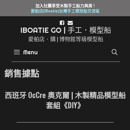
加入社團享受木製手工船力與美 !
愛舶店(IBoatie)台灣手工模型船交流區
Skip
to
I
B
O
A
T
I
E
G
O
|
手
工
．
模
型
船
content
愛舶店．購 | 博物館等級模型船
SE
Menu
銷售據點
西班牙 OcCre 奧克爾 | 木製精品模型船
套組《DIY》