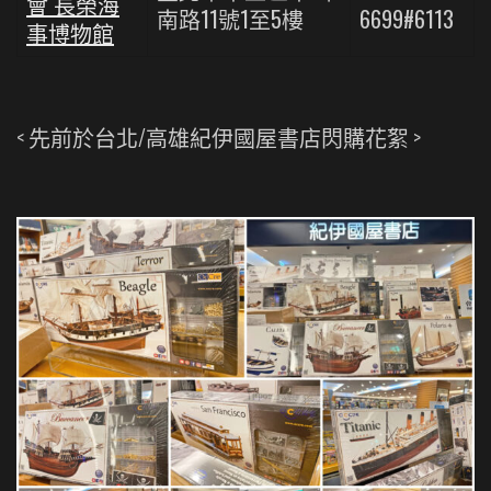
會 長榮海
南路11號1至5樓
6699#6113
事博物館
< 先前於台北/高雄紀伊國屋書店閃購花絮 >