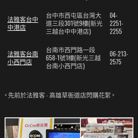
台中市西屯區台灣大
04-
法雅客台中
道三段301號9樓(新光
2251-
中港店
三越台中中港店)
2255
台南市西門路一段
法雅客台南
06-213-
658-1號1樓(新光三越
小西門店
2575
台南小西門店)
< 先前於法雅客 - 高雄草衙道店閃購花絮 >