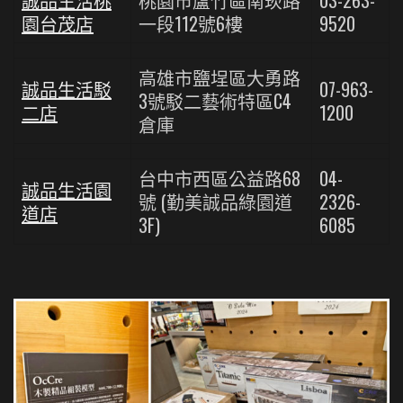
誠品生活桃
桃園市蘆竹區南崁路
03-263-
園台茂店
一段112號6樓
9520
高雄市鹽埕區大勇路
誠品生活駁
07-963-
3號駁二藝術特區C4
二店
1200
倉庫
台中市西區公益路68
04-
誠品生活園
號 (勤美誠品綠園道
2326-
道店
3F)
6085