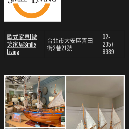
歐式家具|微
02-
台北市大安區青田
笑家居Smile
2357-
街2巷21號
Living
8989