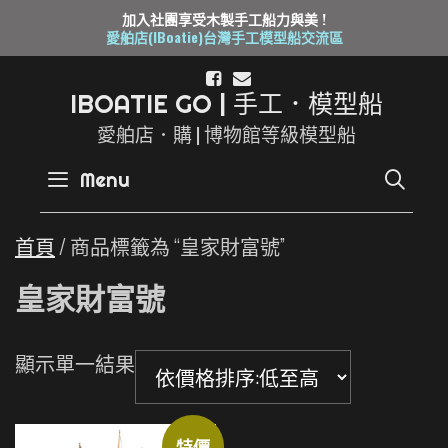
加入社團享受木製手工船力與美 !
愛舶店(IBoatie)台灣手工模型船交流區
Skip
to
I
B
O
A
T
I
E
G
O
|
手
工
．
模
型
船
content
愛舶店．購 | 博物館等級模型船
SE
Menu
首頁
/ 商品標籤為 “皇家財富號”
皇家財富號
顯示單一結果
特價