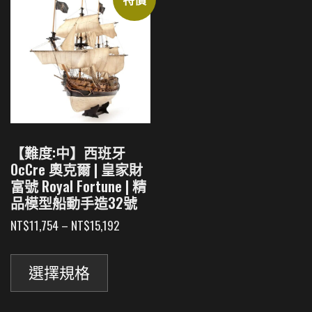
【難度:中】西班牙
OcCre 奧克爾 | 皇家財
富號 Royal Fortune | 精
品模型船動手造32號
價
NT$
11,754
–
NT$
15,192
格
此
範
產
圍：
選擇規格
品
NT$11,754
有
到