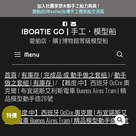
加入社團享受木製手工船力與美 !
愛舶店(IBoatie)台灣手工模型船交流區
Skip
to
I
B
O
A
T
I
E
G
O
|
手
工
．
模
型
船
content
愛舶店．購 | 博物館等級模型船
SE
Menu
首頁
/
有庫存 ( 完成品 或 動手做之套組 )
/
動手
做之套組 ( 有庫存 )
/ 【難度:中】西班牙 OcCre 奧
克爾 | 布宜諾斯艾利斯電車 Buenos Aires Tram | 精
品模型動手造28號
特價