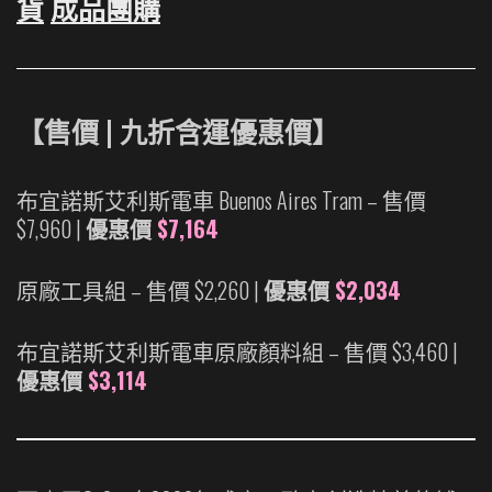
貨
成品團購
利
斯
電
車
Buenos
【售價 | 九折含運優惠價】
Aires
Tram
布宜諾斯艾利斯電車 Buenos Aires Tram – 售價
|
$7,960 |
優惠
價
$7,164
精
品
原廠工具組 – 售價 $2,260 |
優惠
價
$2,034
模
型
布宜諾斯艾利斯電車原廠顏料組 – 售價 $3,460 |
動
優惠
價
$3,114
手
造
28
號