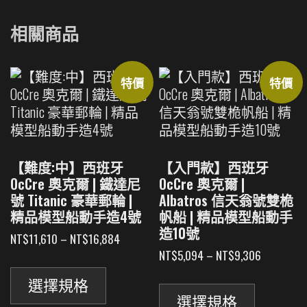
相關商品
特價
特價
【難度:中】西班牙
【入門款】西班牙
OcCre 奧克爾 | 鐵達尼
OcCre 奧克爾 |
號 Titanic 豪華郵輪 |
Albatros 信天翁號雙桅
精品模型船動手造4號
帆船 | 精品模型船動手
造10號
價
NT$
11,610
–
NT$
16,884
格
價
NT$
5,094
–
NT$
9,306
此
範
格
此
產
圍：
範
選擇規格
產
品
NT$11,610
圍：
選擇規格