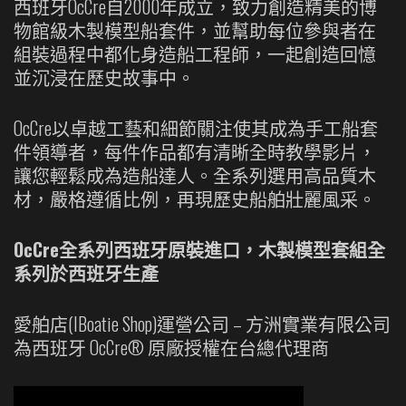
數
西班牙OcCre自2000年成立，致力創造精美的博
量
物館級木製模型船套件，並幫助每位參與者在
組裝過程中都化身造船工程師，一起創造回憶
並沉浸在歷史故事中。
OcCre以卓越工藝和細節關注使其成為手工船套
件領導者，每件作品都有清晰全時教學影片，
讓您輕鬆成為造船達人。全系列選用高品質木
材，嚴格遵循比例，再現歷史船舶壯麗風采。
OcCre全系列西班牙原裝進口，木製模型套組全
系列於西班牙生產
愛舶店(IBoatie Shop)運營公司 – 方洲實業有限公司
為西班牙 OcCre® 原廠授權在台總代理商