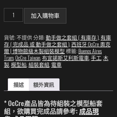
【難
加入購物車
度:
中】
西
貨號:
不提供
分類:
動手做之套組 ( 有庫存 )
,
有庫
班
存 ( 完成品 或 動手做之套組 )
,
西班牙 OcCre 奧克
牙
爾 | 博物館級木製組裝模型
標籤:
Buenos Aires
OcCre
Tram
,
OcCre Taiwan
,
布宜諾斯艾利斯電車
,
手工
,
木
奧
製
,
模型船
,
組裝套組
,
電車
克
爾
|
描述
額外資訊
布
宜
諾
* OcCre產品皆為待組裝之模型船套
斯
組，欲購買完成品請參考:
成品現
艾