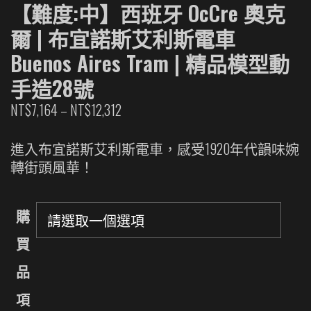
【難度:中】西班牙 OcCre 奧克
爾 | 布宜諾斯艾利斯電車
Buenos Aires Tram | 精品模型動
手造28號
價
NT$
7,164
–
NT$
12,312
格
範
進入布宜諾斯艾利斯電車，感受1920年代韻味婉
圍：
轉街頭風華！
NT$7,164
到
購
NT$12,312
買
品
項