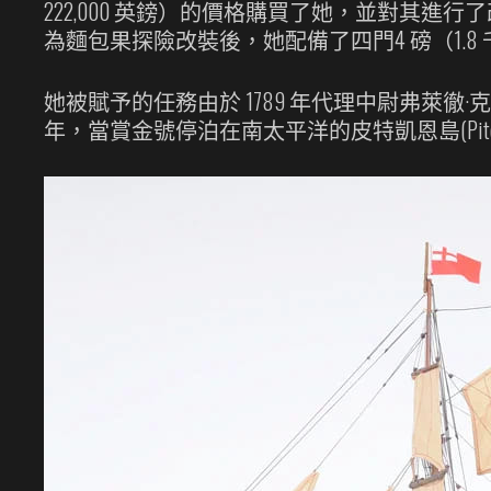
222,000 英鎊）的價格購買了她，並對其進
為麵包果探險改裝後，她配備了四門4 磅（1.
她被賦予的任務由於 1789 年代理中尉弗萊徹·克里斯
年，當賞金號停泊在南太平洋的皮特凱恩島(Pitca