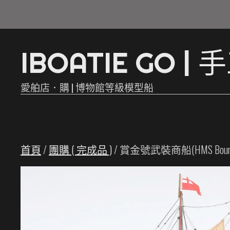
Skip
to
I
B
O
A
T
I
E
G
O
|
手
content
愛舶店．購 | 博物館等級模型船
首頁
/
團購 ( 完成品 )
/ 賞金號武裝商船(HMS Bo