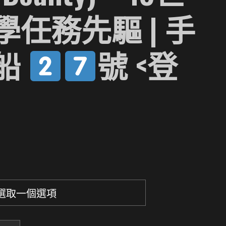
任務先驅 | 手
船
號 <登
492