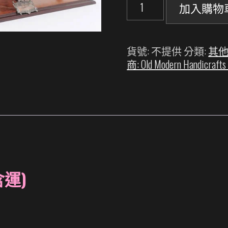
賞
加入購物
金
號
武
貨號:
不提供
分類:
其他
裝
商: Old Modern Handicraft
商
船
(HMS
Bounty)
-
18
世
紀
植
(含運)
物
學
任
務