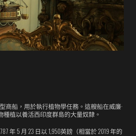
 年購買的一艘小型商船，用於執行植物學任務。這艘船在威廉·
作為食物種植以養活西印度群島的大量奴隸。
 年 5 月 23 日以 1,950英鎊（相當於 2019 年的