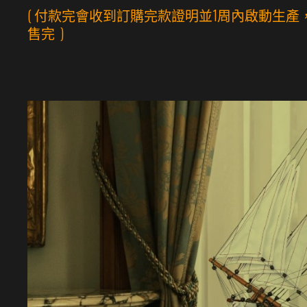
( 付款完會收到訂購完款證明並1周內啟動生產
售完
)