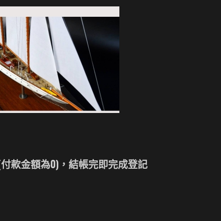
先
驅
|
手
工
模
型
船
號
數
量
帳(付款金額為0)，結帳完即完成登記