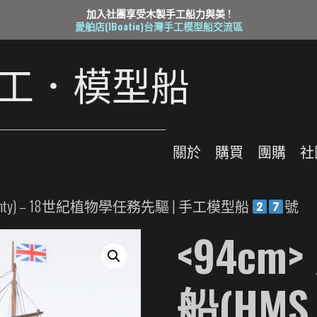
加入社團享受木製手工船力與美 !
愛舶店(IBoatie)台灣手工模型船交流區
工
．
模
型
船
關
於
購
買
團
購
社
unty) – 18世紀植物學任務先驅 | 手工模型船
號
<94c
船(HMS 