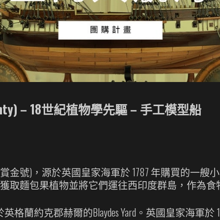
ty) – 18世紀植物學先驅
– 手工模型船
l Bounty(武裝船賞金號)，源於英國皇家海軍於 1787
往南太平洋，以獲取麵包果植物並將它們運往西印度群島，
於英格蘭約克郡赫爾的Blaydes Yard。英國皇家海軍於 1787