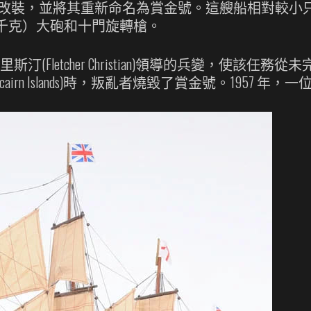
行了改裝，並將其重新命名為賞金號。這艘船相對較小只
8 千克）大砲和十門旋轉槍。
汀(Fletcher Christian)領導的兵變，使該
irn Islands)時，叛亂者燒毀了賞金號。1957