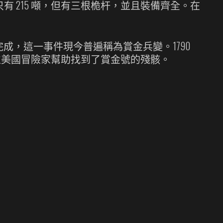
有 215 噸，但有三根桅杆，並且裝備齊全。在
任務從未完成，這一事件現今普遍稱為賞金兵變。1790
 年，一位美國冒險家幫助找到了賞金號的殘骸。