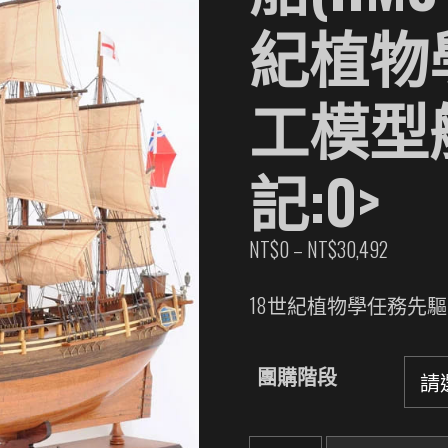
紀植物學
工模型
記:0>
價
NT$
0
–
NT$
30,492
格
範
18世紀植物學任務先驅
圍：
NT$0
團購階段
到
NT$30,