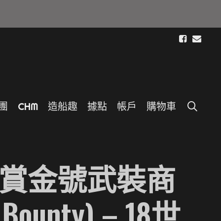
S
E
團
C
H
M
造
船
趣
據
點
帳
戶
購
物
車
m> 賞金號武裝商
Bounty) – 18世