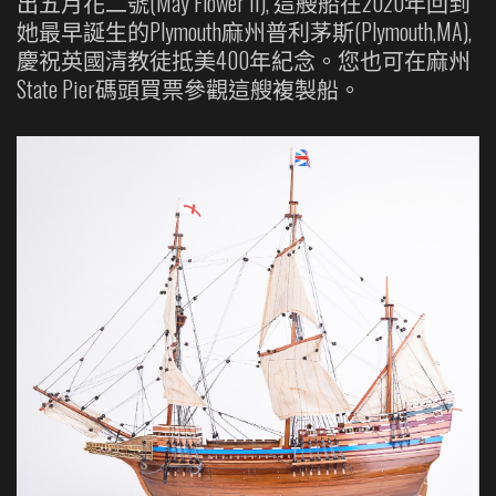
出五月花二號(May Flower II), 這艘船在2020年回到
她最早誕生的Plymouth麻州普利茅斯(Plymouth,MA),
慶祝英國清教徒抵美400年紀念。您也可在麻州
State Pier碼頭買票參觀這艘複製船。