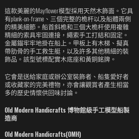
這款美麗的Mayflower模型採用天然木飾面。它具
有plank-on-frame、三個完整的桅杆以及船體兩側
的精美細節。船首斜桅和三個大桅杆使用複雜
精細的索具牢固連接，繩索手工打結和固定。
金屬錨牢牢地掛在船上。甲板上有木梯、擬真
帶肋骨的手工救生艇，以及許多其他精細的裝
飾品。該型號標配實木底座和黃銅銘牌。
它會是送給家庭或辦公室裝飾者、船隻愛好者
或收藏家的完美禮物，亦會讓觀賞者產生相當
多的歷史情懷供回味討論。
Old Modern Handicrafts 博物館級手工模型船製
造商
Old Modern Handicrafts(OMH)