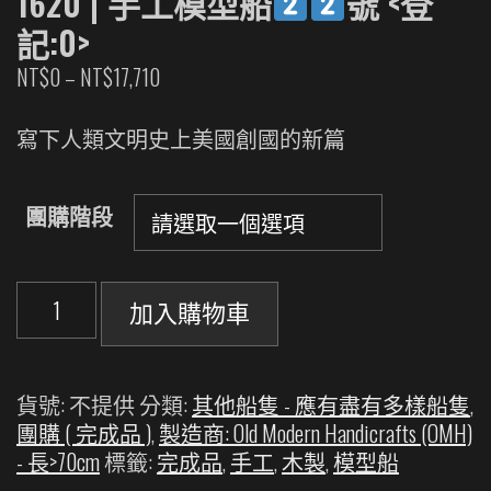
1620 | 手工模型船
號 <登
記:0>
價
NT$
0
–
NT$
17,710
格
範
寫下人類文明史上美國創國的新篇
圍：
NT$0
團購階段
到
NT$17,710
五
加入購物車
月
花
號
貨號:
不提供
分類:
其他船隻 - 應有盡有多樣船隻
,
May
團購 ( 完成品 )
,
製造商: Old Modern Handicrafts (OMH)
Flower
- 長>70cm
標籤:
完成品
,
手工
,
木製
,
模型船
1620