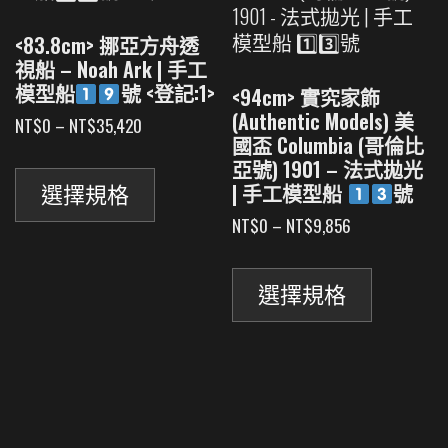
可
產
在
品
<83.8cm> 挪亞方舟透
產
頁
視船 – Noah Ark | 手工
品
面
模型船
號 <登記:1>
<94cm> 實究家飾
頁
選
(Authentic Models) 美
價
NT$
0
–
NT$
35,420
面
擇
國盃 Columbia (哥倫比
格
此
選
選
亞號) 1901 – 法式拋光
範
產
擇
項
圍：
| 手工模型船
號
選擇規格
品
選
NT$0
價
NT$
0
–
NT$
9,856
有
到
項
格
此
NT$35,420
多
範
產
種
圍：
選擇規格
品
款
NT$0
有
到
式。
NT$9,856
多
可
種
在
款
產
式。
品