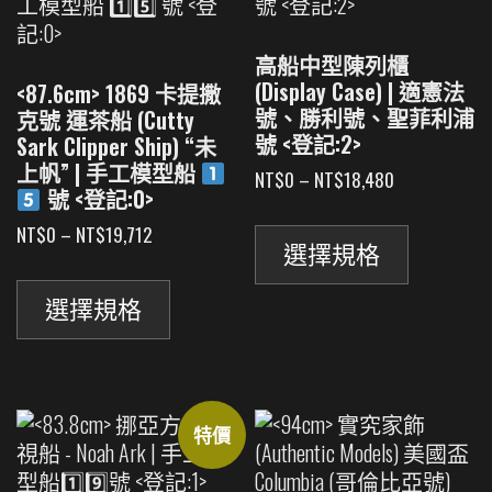
高船中型陳列櫃
(Display Case) | 適憲法
<87.6cm> 1869 卡提撒
號、勝利號、聖菲利浦
克號 運茶船 (Cutty
號 <登記:2>
Sark Clipper Ship) “未
上帆” | 手工模型船
價
NT$
0
–
NT$
18,480
號 <登記:0>
格
此
範
價
NT$
0
–
NT$
19,712
產
圍：
選擇規格
格
此
品
NT$0
範
產
有
到
圍：
選擇規格
NT$18,480
品
多
NT$0
有
到
種
NT$19,712
多
款
種
式。
特價
款
可
式。
在