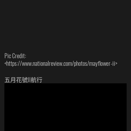
Pic Credit:
<https://www.nationalreview.com/photos/mayflower-ii>
五月花號II航行