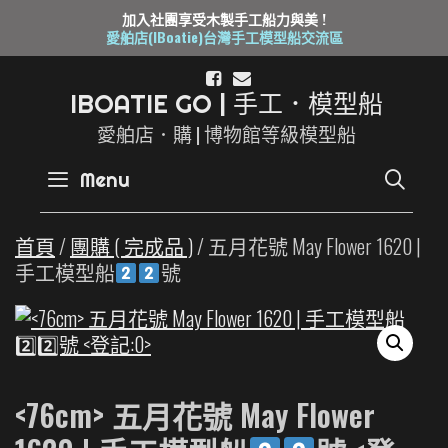
加入社團享受木製手工船力與美 !
愛舶店(IBoatie)台灣手工模型船交流區
Skip
to
I
B
O
A
T
I
E
G
O
|
手
工
．
模
型
船
content
愛舶店．購 | 博物館等級模型船
SE
Menu
首頁
/
團購 ( 完成品 )
/ 五月花號 May Flower 1620 |
手工模型船
號
<76cm> 五月花號 May Flower