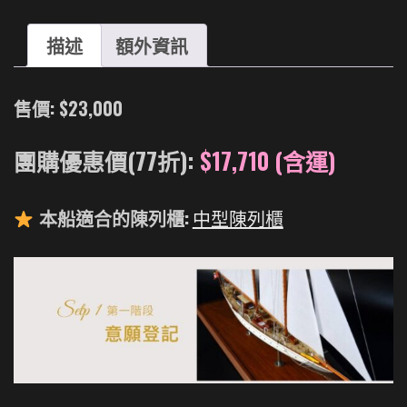
|
手
描述
額外資訊
工
模
型
售價: $23,000
船
團購優惠價(77折):
$17,710 (含運)
號
數
本船適合的陳列櫃:
中型陳列櫃
量