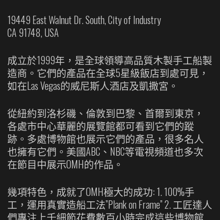
19449 East Walnut Dr. South, City of Industry
CA 91748, USA
成立於1999年，是全球領導高品質木製手工船製
造商。它們的產品在全球5星級飯店到處可見，
如在Las Vegas的威尼斯人酒店及凱撒宮。
從紐約到洛杉磯、倫敦到巴黎、首爾到東京，
各處市中心華麗的展覽館都可看到它們的蹤
跡。多處博物館也展示它們的產品，很多名人
也擁有它們。美國ABC、NBC等電視頻道也多次
在節目中展示OMH的作品。
幾項特色，成就了OMH極大的成功: 1. 100%手
工，運用真實造船工法”Plank on Frame” 2. 工匠達人
們專注上千細節花費數百小時完成這些博物館