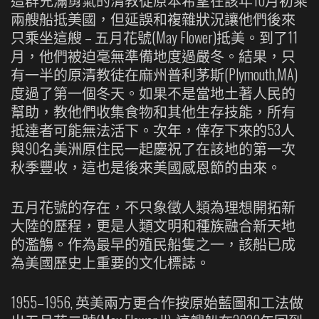
這群充滿勇氣的清教徒原本希望在該年10月初乘
兩艘船抵美國，但延誤和複雜狀況讓他們後來
只乘坐這艘 – 五月花號(May Flower)抵美。到了11
月，他們被迫毫無準備地度過嚴冬。結果，只
有一半的原清教徒在麻州普利茅斯(Plymouth,MA)
度過了第一個冬天。如果不是當地土著人民的
幫助，教他們收集食物和其他生存技能，所有
抵達者可能無法活下。次年，倖存下來的53人
與90名美洲原住民一起慶祝了在該地的第一次
秋季豐收，這也是後來美國感恩節的由來。
五月花號的存在，不只象徵人類為理想開拓新
大陸的歷程，更是人類文明和種族融合新天地
的濫觴。作為最早的殖民船隻之一，該船已成
為美國歷史上重要的文化標誌。
1955–1956, 英美兩方更合作按原始藍圖和工法做