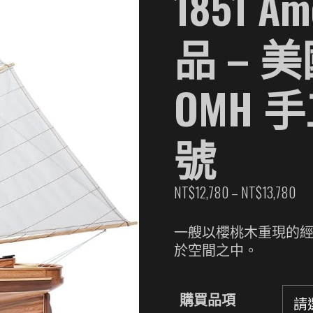
1851 Am
品 – 
OMH 
號
價
NT$
12,780
–
NT$
13,780
格
範
一艘以櫻桃木重現的經典帆
圍
於空間之中。
NT
到
購買品項
NT