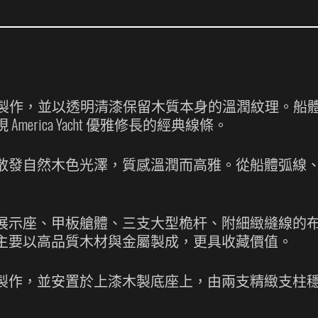
製作，並以透明清漆保留木質本身的溫潤紋理。船
rica Yacht 優雅修長的經典線條。
散發自然木色光澤，質感溫潤而高雅。從船體弧線
展示座、甲板艙體、三支大型桅杆、附細緻縫線的
主要以高品質木材與金屬製成，更具收藏價值。
製作，並安置於上漆木製底座上，由兩支精緻支柱