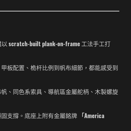
體以
scratch-built plank-on-frame
工法手工打
、甲板配置、桅杆比例到帆布細節，都能感受到
布帆、同色系索具、導航區金屬舵柄、木製螺旋
穩固支撐。底座上附有金屬銘牌
「America