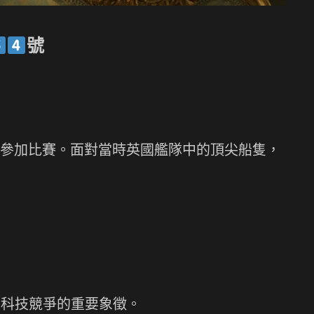
號
往英國懷特島參加比賽。面對當時英國艦隊中的頂尖船隻，
邁向科技競爭的重要象徵。