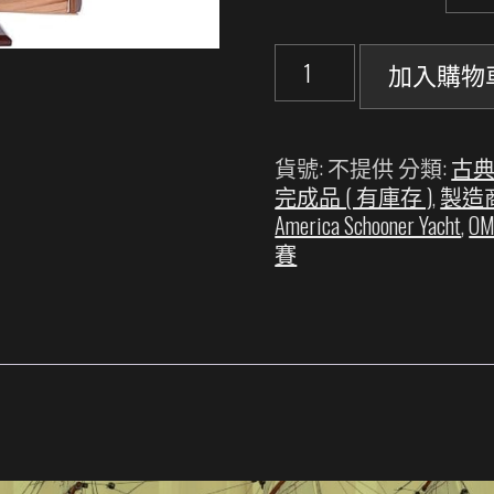
<
加入購物
單
艘
訂
貨號:
不提供
分類:
古典
製
完成品 ( 有庫存 )
,
製造商: 
>
America Schooner Yacht
,
O
美
賽
國
號
1851
America
Yacht
完
成
品
-