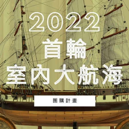
美
國
盃
起
源
之
船
|
OMH
手
工
模
型
船
號