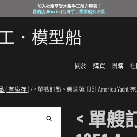
加入社團享受木製手工船力與美 !
愛舶店(IBoatie)台灣手工模型船交流區
工
．
模
型
船
關
於
購
買
團
購
社
 ( 有庫存 )
/ < 單艘訂製 > 美國號 1851 America Y
< 單艘