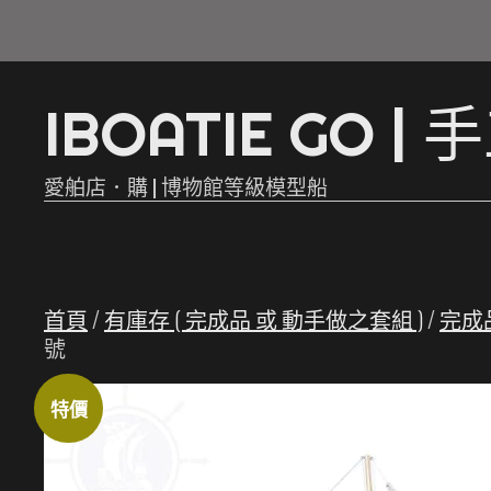
Skip
to
I
B
O
A
T
I
E
G
O
|
手
content
愛舶店．購 | 博物館等級模型船
首頁
/
有庫存 ( 完成品 或 動手做之套組 )
/
完成品
號
特價