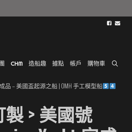
S
E
團
C
H
M
造
船
趣
據
點
帳
戶
購
物
車
acht 完成品 – 美國盃起源之船 | OMH 手工模型船
訂製 > 美國號