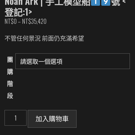
Noah Ark | 手工模型船
號 <
登記:1>
價
NT$
0
–
NT$
35,420
格
範
不管任何景況 前面仍充滿希望
圍：
NT$0
團
到
NT$35,420
購
階
段
挪
加入購物車
亞
方