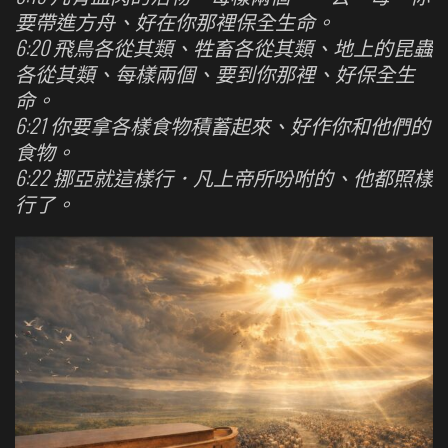
要帶進方舟、好在你那裡保全生命。
6:20 飛鳥各從其類、牲畜各從其類、地上的昆蟲
各從其類、每樣兩個、要到你那裡、好保全生
命。
6:21 你要拿各樣食物積蓄起來、好作你和他們的
食物。
6:22 挪亞就這樣行．凡上帝所吩咐的、他都照樣
行了。