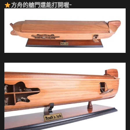
方舟的艙門還能打開喔~