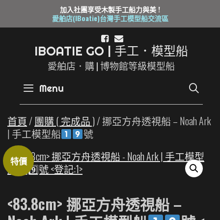
加入社團享受木製手工船力與美 !
愛舶店(IBoatie)台灣手工模型船交流區
Skip
to
I
B
O
A
T
I
E
G
O
|
手
工
．
模
型
船
content
愛舶店．購 | 博物館等級模型船
SE
Menu
首頁
/
團購 ( 完成品 )
/ 挪亞方舟透視船 – Noah Ark
| 手工模型船
號
特價
<83.8cm> 挪亞方舟透視船 –