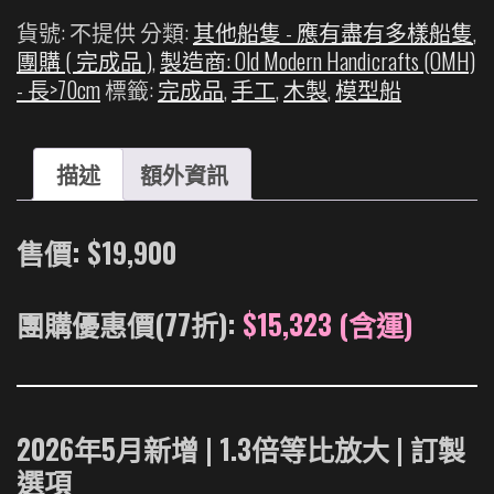
舟
貨號:
不提供
分類:
其他船隻 - 應有盡有多樣船隻
,
透
團購 ( 完成品 )
,
製造商: Old Modern Handicrafts (OMH)
視
- 長>70cm
標籤:
完成品
,
手工
,
木製
,
模型船
船
-
Noah
描述
額外資訊
Ark
|
手
售價: $19,900
工
模
團購優惠價(77折):
$15,323 (含運)
型
船
號
2026年5月新增 |
1.3倍等比放大 |
訂製
數
選項