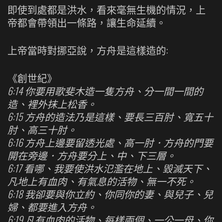
即使到處都是洪水，看來毫無生機的情況，上
帝都會帶領出一條路，讓生命延續。
上帝當時對挪亞說，方舟是這樣造的:
《創世紀》
6:14 你要用歌斐木造一隻方舟、分一間一間的
造、裡外抹上松香。
6:15 方舟的造法乃是這樣、要長三百肘、寬五十
肘、高三十肘。
6:16 方舟上邊要留透光處、高一肘．方舟的門要
開在旁邊．方舟要分上、中、下三層。
6:17 看哪、我要使洪水氾濫在地上、毀滅天下、
凡地上有血肉、有氣息的活物、無一不死。
6:18 我卻要與你立約、你同你的妻、與兒子、兒
婦、都要進入方舟。
6:19 凡有血肉的活物、每樣兩個、一公一母、你