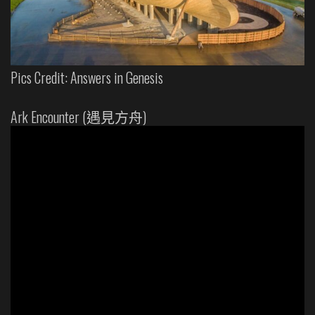
Pics Credit: Answers in Genesis
Ark Encounter (遇見方舟)