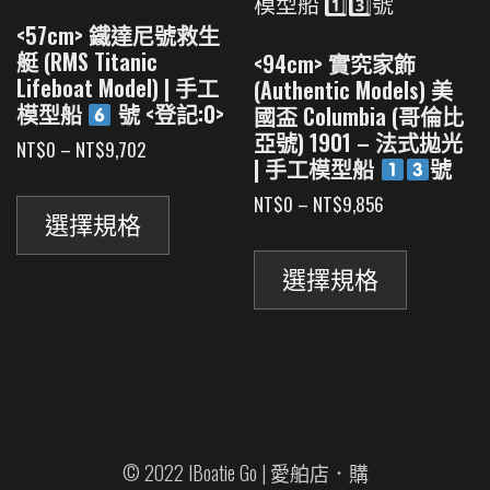
產
品
<57cm> 鐵達尼號救生
品
頁
艇 (RMS Titanic
<94cm> 實究家飾
頁
面
Lifeboat Model) | 手工
(Authentic Models) 美
面
選
模型船
號 <登記:0>
國盃 Columbia (哥倫比
選
擇
亞號) 1901 – 法式拋光
價
NT$
0
–
NT$
9,702
擇
選
| 手工模型船
號
格
此
選
項
範
價
NT$
0
–
NT$
9,856
產
項
圍：
選擇規格
格
此
品
NT$0
範
產
有
到
圍：
選擇規格
NT$9,702
品
多
NT$0
有
到
種
NT$9,856
多
款
種
式。
款
可
式。
在
可
產
© 2022 IBoatie Go | 愛舶店．購