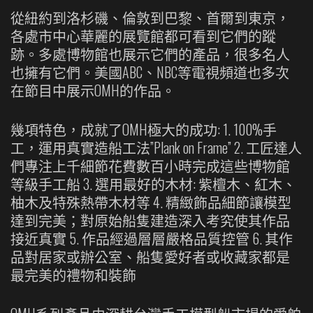
從紐約到洛杉磯、倫敦到巴黎、首爾到東京，
各處市中心華麗的展覽館都可看到它們的蹤
跡。多處博物館也展示它們的產品，很多名人
也擁有它們。美國ABC、NBC等電視頻道也多次
在節目中展示OMH的作品。
幾項特色，成就了OMH極大的成功: 1. 100%手
工，運用真實造船工法”Plank on Frame” 2. 工匠達人
們專注上千細節花費數百小時完成這些博物館
等級手工船 3. 選用最好的木材: 紫檀木、紅木、
柚木及特殊熱帶木材等 4. 精緻飾品細節讓模型
達到完美；對原始船隻建造深入考究使其作品
接近真實 5. 作品經過層層嚴格品質控管 6. 其作
品對居家或辦公室、船隻愛好者或收藏家都是
最完美的禮物和裝飾