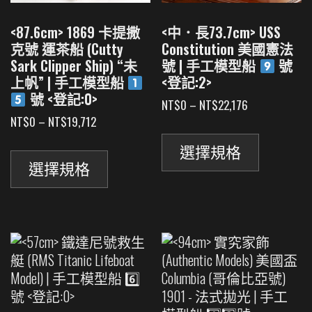
<87.6cm> 1869 卡提撒
<中．長73.7cm> USS
克號 運茶船 (Cutty
Constitution 美國憲法
Sark Clipper Ship) “未
號 | 手工模型船
號
上帆” | 手工模型船
<登記:2>
號 <登記:0>
價
NT$
0
–
NT$
22,176
格
價
NT$
0
–
NT$
19,712
此
範
格
此
產
圍：
範
選擇規格
產
品
NT$0
圍：
選擇規格
品
有
到
NT$0
NT$22,176
有
到
多
NT$19,712
多
種
種
款
款
式。
式。
可
可
在
在
產